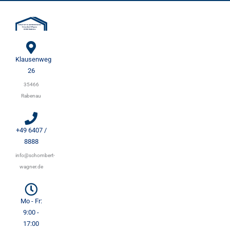
Zum
Inhalt
springen
Klausenweg
26
35466
Rabenau
+49 6407 /
8888
info@schombert-
wagner.de
Mo - Fr:
9:00 -
17:00